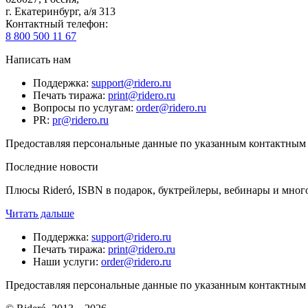
г. Екатеринбург, а/я 313
Контактный телефон
:
8 800 500 11 67
Написать нам
Поддержка
:
support@ridero.ru
Печать тиража
:
print@ridero.ru
Вопросы по услугам
:
order@ridero.ru
PR
:
pr@ridero.ru
Предоставляя персональные данные по указанным контактным д
Последние новости
Плюсы Rideró, ISBN в подарок, буктрейлеры, вебинары и мног
Читать дальше
Поддержка
:
support@ridero.ru
Печать тиража
:
print@ridero.ru
Наши услуги
:
order@ridero.ru
Предоставляя персональные данные по указанным контактным д