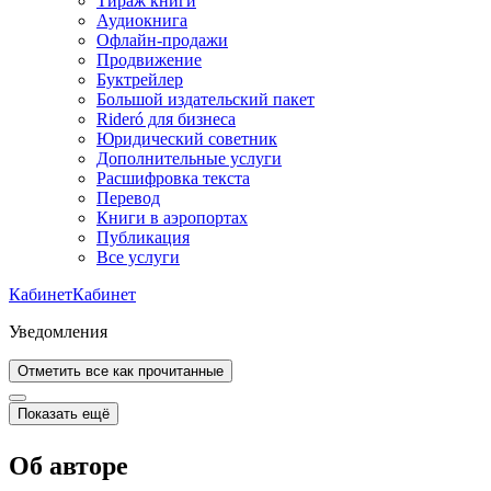
Тираж книги
Аудиокнига
Офлайн-продажи
Продвижение
Буктрейлер
Большой издательский пакет
Rideró для бизнеса
Юридический советник
Дополнительные услуги
Расшифровка текста
Перевод
Книги в аэропортах
Публикация
Все услуги
Кабинет
Кабинет
Уведомления
Отметить все как прочитанные
Показать ещё
Об авторе