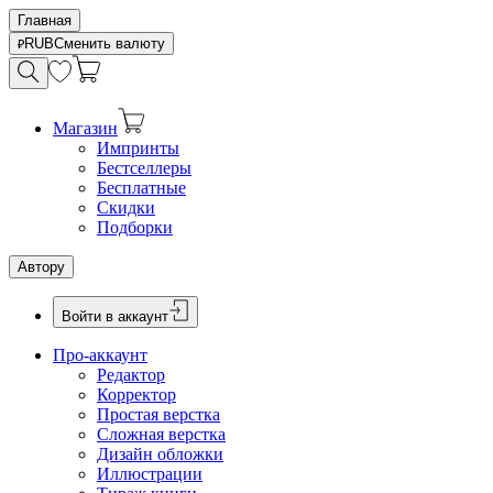
Главная
RUB
Сменить валюту
Магазин
Импринты
Бестселлеры
Бесплатные
Скидки
Подборки
Автору
Войти в аккаунт
Про-аккаунт
Редактор
Корректор
Простая верстка
Сложная верстка
Дизайн обложки
Иллюстрации