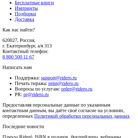
Бесплатные книги
Импринты
Подборки
Доставка
Как нас найти?
620027
,
Россия
,
г. Екатеринбург, а/я 313
Контактный телефон
:
8 800 500 11 67
Написать нам
Поддержка
:
support@ridero.ru
Печать тиража
:
print@ridero.ru
Вопросы по услугам
:
order@ridero.ru
PR
:
pr@ridero.ru
Предоставляя персональные данные по указанным
контактным данным, вы даёте своё согласие на условиях,
определенных
Политикой обработки персональных данных
Последние новости
Плюсы Rideró, ISBN в подарок, буктрейлеры, вебинары