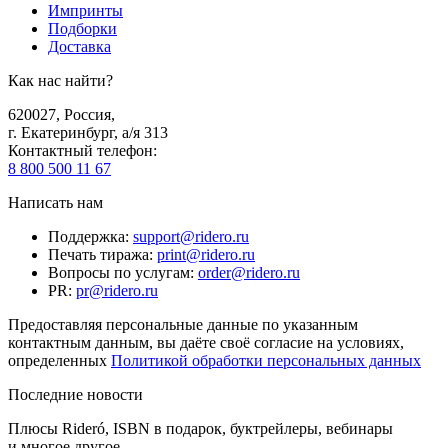
Импринты
Подборки
Доставка
Как нас найти?
620027
,
Россия
,
г. Екатеринбург, а/я 313
Контактный телефон
:
8 800 500 11 67
Написать нам
Поддержка
:
support@ridero.ru
Печать тиража
:
print@ridero.ru
Вопросы по услугам
:
order@ridero.ru
PR
:
pr@ridero.ru
Предоставляя персональные данные по указанным
контактным данным, вы даёте своё согласие на условиях,
определенных
Политикой обработки персональных данных
Последние новости
Плюсы Rideró, ISBN в подарок, буктрейлеры, вебинары
и многое другое