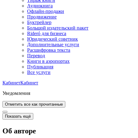
Тираж книги
Аудиокнига
Офлайн-продажи
Продвижение
Буктрейлер
Большой издательский пакет
Rideró для бизнеса
Юридический советник
Дополнительные услуги
Расшифровка текста
Перевод
Книги в аэропортах
Публикация
Все услуги
Кабинет
Кабинет
Уведомления
Отметить все как прочитанные
Показать ещё
Об авторе