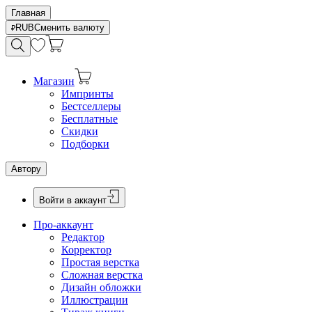
Главная
RUB
Сменить валюту
Магазин
Импринты
Бестселлеры
Бесплатные
Скидки
Подборки
Автору
Войти в аккаунт
Про-аккаунт
Редактор
Корректор
Простая верстка
Сложная верстка
Дизайн обложки
Иллюстрации