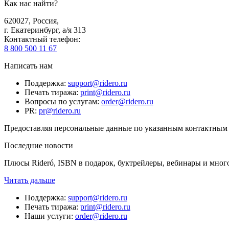
Как нас найти?
620027
,
Россия
,
г. Екатеринбург, а/я 313
Контактный телефон
:
8 800 500 11 67
Написать нам
Поддержка
:
support@ridero.ru
Печать тиража
:
print@ridero.ru
Вопросы по услугам
:
order@ridero.ru
PR
:
pr@ridero.ru
Предоставляя персональные данные по указанным контактным д
Последние новости
Плюсы Rideró, ISBN в подарок, буктрейлеры, вебинары и мног
Читать дальше
Поддержка
:
support@ridero.ru
Печать тиража
:
print@ridero.ru
Наши услуги
:
order@ridero.ru