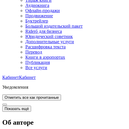
Тираж книги
Аудиокнига
Офлайн-продажи
Продвижение
Буктрейлер
Большой издательский пакет
Rideró для бизнеса
Юридический советник
Дополнительные услуги
Расшифровка текста
Перевод
Книги в аэропортах
Публикация
Все услуги
Кабинет
Кабинет
Уведомления
Отметить все как прочитанные
Показать ещё
Об авторе