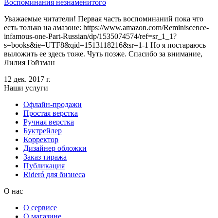
Воспоминания незнаменитого
Уважаемые читатели! Первая часть воспоминаний пока что
есть только на амазоне: https://www.amazon.com/Reminiscence-
infamous-one-Part-Russian/dp/1535074574/ref=sr_1_1?
s=books&ie=UTF8&qid=1513118216&sr=1-1 Но я постараюсь
выложить ее здесь тоже. Чуть позже. Спасибо за внимание,
Лилия Гойзман
12 дек. 2017 г.
Наши услуги
Офлайн-продажи
Простая верстка
Ручная верстка
Буктрейлер
Корректор
Дизайнер обложки
Заказ тиража
Публикация
Rideró для бизнеса
О нас
О сервисе
О магазине