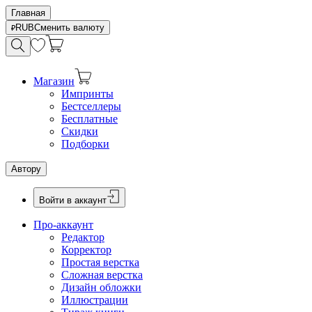
Главная
RUB
Сменить валюту
Магазин
Импринты
Бестселлеры
Бесплатные
Скидки
Подборки
Автору
Войти в аккаунт
Про-аккаунт
Редактор
Корректор
Простая верстка
Сложная верстка
Дизайн обложки
Иллюстрации