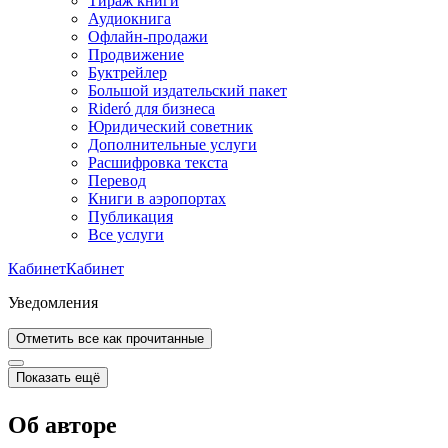
Тираж книги
Аудиокнига
Офлайн-продажи
Продвижение
Буктрейлер
Большой издательский пакет
Rideró для бизнеса
Юридический советник
Дополнительные услуги
Расшифровка текста
Перевод
Книги в аэропортах
Публикация
Все услуги
Кабинет
Кабинет
Уведомления
Отметить все как прочитанные
Показать ещё
Об авторе