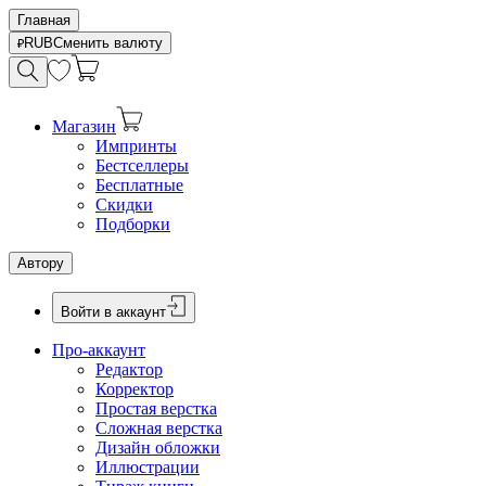
Главная
RUB
Сменить валюту
Магазин
Импринты
Бестселлеры
Бесплатные
Скидки
Подборки
Автору
Войти в аккаунт
Про-аккаунт
Редактор
Корректор
Простая верстка
Сложная верстка
Дизайн обложки
Иллюстрации