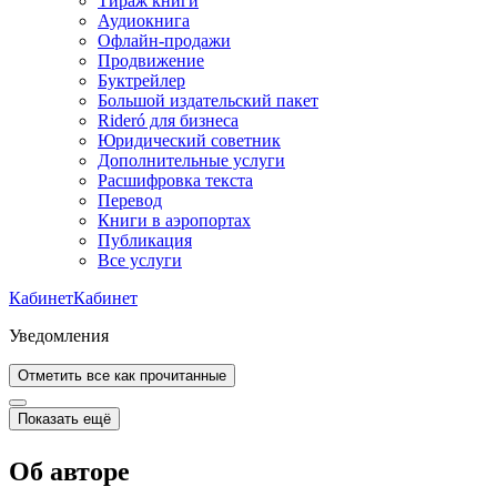
Тираж книги
Аудиокнига
Офлайн-продажи
Продвижение
Буктрейлер
Большой издательский пакет
Rideró для бизнеса
Юридический советник
Дополнительные услуги
Расшифровка текста
Перевод
Книги в аэропортах
Публикация
Все услуги
Кабинет
Кабинет
Уведомления
Отметить все как прочитанные
Показать ещё
Об авторе