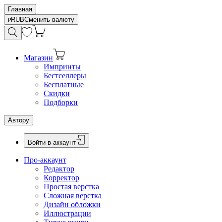
Главная
RUB
Сменить валюту
Магазин
Импринты
Бестселлеры
Бесплатные
Скидки
Подборки
Автору
Войти в аккаунт
Про-аккаунт
Редактор
Корректор
Простая верстка
Сложная верстка
Дизайн обложки
Иллюстрации