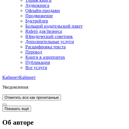
Тираж книги
Аудиокнига
Офлайн-продажи
Продвижение
Буктрейлер
Большой издательский пакет
Rideró для бизнеса
Юридический советник
Дополнительные услуги
Расшифровка текста
Перевод
Книги в аэропортах
Публикация
Все услуги
Кабинет
Кабинет
Уведомления
Отметить все как прочитанные
Показать ещё
Об авторе