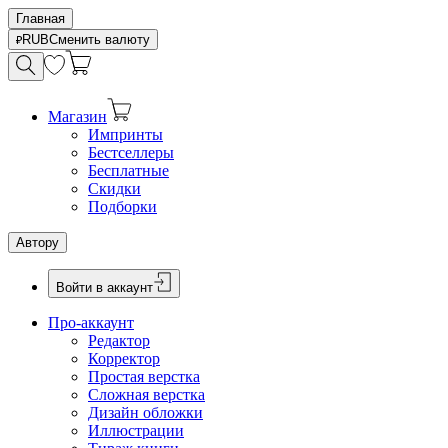
Главная
RUB
Сменить валюту
Магазин
Импринты
Бестселлеры
Бесплатные
Скидки
Подборки
Автору
Войти в аккаунт
Про-аккаунт
Редактор
Корректор
Простая верстка
Сложная верстка
Дизайн обложки
Иллюстрации