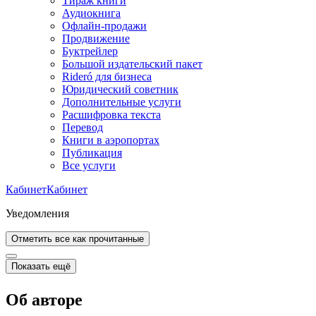
Тираж книги
Аудиокнига
Офлайн-продажи
Продвижение
Буктрейлер
Большой издательский пакет
Rideró для бизнеса
Юридический советник
Дополнительные услуги
Расшифровка текста
Перевод
Книги в аэропортах
Публикация
Все услуги
Кабинет
Кабинет
Уведомления
Отметить все как прочитанные
Показать ещё
Об авторе