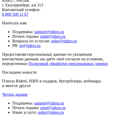
620027
,
Россия
,
г. Екатеринбург, а/я 313
Контактный телефон
:
8 800 500 11 67
Написать нам
Поддержка
:
support@ridero.ru
Печать тиража
:
print@ridero.ru
Вопросы по услугам
:
order@ridero.ru
PR
:
pr@ridero.ru
Предоставляя персональные данные по указанным
контактным данным, вы даёте своё согласие на условиях,
определенных
Политикой обработки персональных данных
Последние новости
Плюсы Rideró, ISBN в подарок, буктрейлеры, вебинары
и многое другое
Читать дальше
Поддержка
:
support@ridero.ru
Печать тиража
:
print@ridero.ru
Наши услуги
:
order@ridero.ru