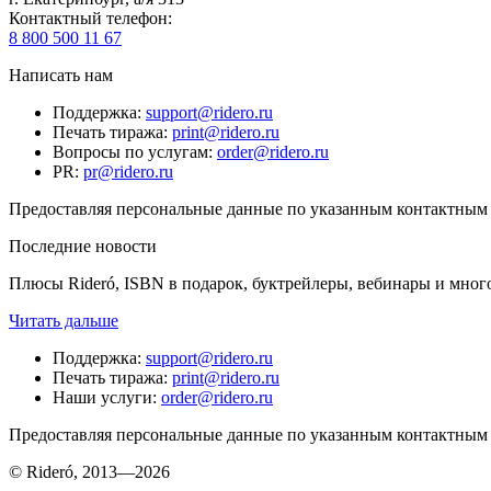
Контактный телефон
:
8 800 500 11 67
Написать нам
Поддержка
:
support@ridero.ru
Печать тиража
:
print@ridero.ru
Вопросы по услугам
:
order@ridero.ru
PR
:
pr@ridero.ru
Предоставляя персональные данные по указанным контактным д
Последние новости
Плюсы Rideró, ISBN в подарок, буктрейлеры, вебинары и мног
Читать дальше
Поддержка
:
support@ridero.ru
Печать тиража
:
print@ridero.ru
Наши услуги
:
order@ridero.ru
Предоставляя персональные данные по указанным контактным д
© Rideró, 2013—
2026