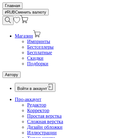
Главная
RUB
Сменить валюту
Магазин
Импринты
Бестселлеры
Бесплатные
Скидки
Подборки
Автору
Войти в аккаунт
Про-аккаунт
Редактор
Корректор
Простая верстка
Сложная верстка
Дизайн обложки
Иллюстрации