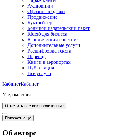
Тираж книги
Аудиокнига
Офлайн-продажи
Продвижение
Буктрейлер
Большой издательский пакет
Rideró для бизнеса
Юридический советник
Дополнительные услуги
Расшифровка текста
Перевод
Книги в аэропортах
Публикация
Все услуги
Кабинет
Кабинет
Уведомления
Отметить все как прочитанные
Показать ещё
Об авторе