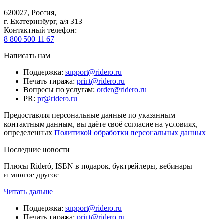
620027
,
Россия
,
г. Екатеринбург, а/я 313
Контактный телефон
:
8 800 500 11 67
Написать нам
Поддержка
:
support@ridero.ru
Печать тиража
:
print@ridero.ru
Вопросы по услугам
:
order@ridero.ru
PR
:
pr@ridero.ru
Предоставляя персональные данные по указанным
контактным данным, вы даёте своё согласие на условиях,
определенных
Политикой обработки персональных данных
Последние новости
Плюсы Rideró, ISBN в подарок, буктрейлеры, вебинары
и многое другое
Читать дальше
Поддержка
:
support@ridero.ru
Печать тиража
:
print@ridero.ru