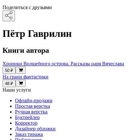
Поделиться с друзьями
Пётр Гаврилин
Книги автора
Хроники Волшебного острова. Рассказы царя Вячеслава
50 ₽
На грани фантастики
48 ₽
Наши услуги
Офлайн-продажи
Простая верстка
Ручная верстка
Буктрейлер
Корректор
Дизайнер обложки
Заказ тиража
Публикация