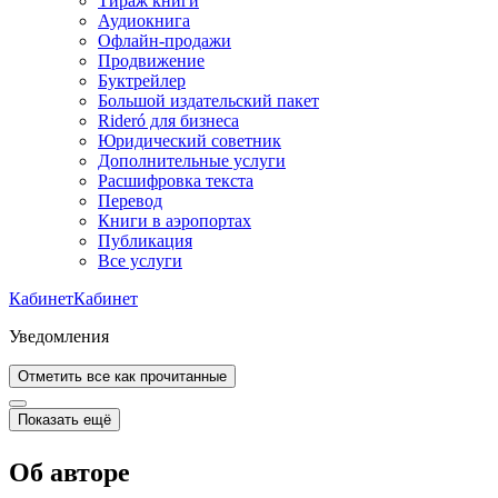
Тираж книги
Аудиокнига
Офлайн-продажи
Продвижение
Буктрейлер
Большой издательский пакет
Rideró для бизнеса
Юридический советник
Дополнительные услуги
Расшифровка текста
Перевод
Книги в аэропортах
Публикация
Все услуги
Кабинет
Кабинет
Уведомления
Отметить все как прочитанные
Показать ещё
Об авторе