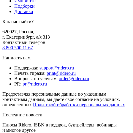
Импринты
Подборки
Доставка
Как нас найти?
620027
,
Россия
,
г. Екатеринбург, а/я 313
Контактный телефон
:
8 800 500 11 67
Написать нам
Поддержка
:
support@ridero.ru
Печать тиража
:
print@ridero.ru
Вопросы по услугам
:
order@ridero.ru
PR
:
pr@ridero.ru
Предоставляя персональные данные по указанным
контактным данным, вы даёте своё согласие на условиях,
определенных
Политикой обработки персональных данных
Последние новости
Плюсы Rideró, ISBN в подарок, буктрейлеры, вебинары
и многое другое