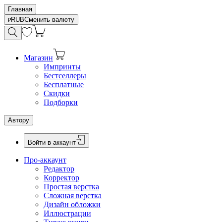
Главная
RUB
Сменить валюту
Магазин
Импринты
Бестселлеры
Бесплатные
Скидки
Подборки
Автору
Войти в аккаунт
Про-аккаунт
Редактор
Корректор
Простая верстка
Сложная верстка
Дизайн обложки
Иллюстрации