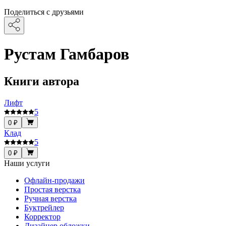
Поделиться с друзьями
Рустам Гамбаров
Книги автора
Лифт
5
0 ₽
Клад
5
0 ₽
Наши услуги
Офлайн-продажи
Простая верстка
Ручная верстка
Буктрейлер
Корректор
Дизайнер обложки