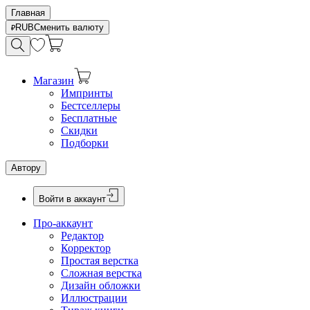
Главная
RUB
Сменить валюту
Магазин
Импринты
Бестселлеры
Бесплатные
Скидки
Подборки
Автору
Войти в аккаунт
Про-аккаунт
Редактор
Корректор
Простая верстка
Сложная верстка
Дизайн обложки
Иллюстрации