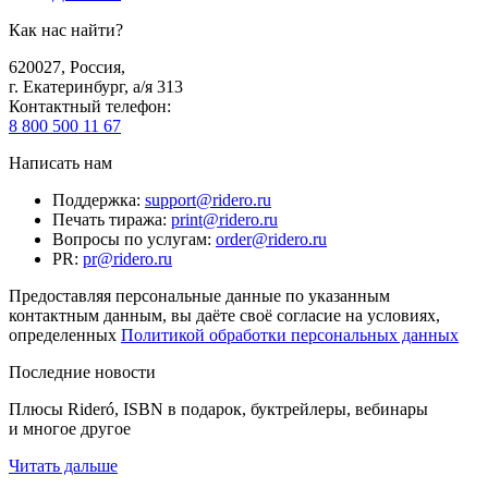
Как нас найти?
620027
,
Россия
,
г. Екатеринбург, а/я 313
Контактный телефон
:
8 800 500 11 67
Написать нам
Поддержка
:
support@ridero.ru
Печать тиража
:
print@ridero.ru
Вопросы по услугам
:
order@ridero.ru
PR
:
pr@ridero.ru
Предоставляя персональные данные по указанным
контактным данным, вы даёте своё согласие на условиях,
определенных
Политикой обработки персональных данных
Последние новости
Плюсы Rideró, ISBN в подарок, буктрейлеры, вебинары
и многое другое
Читать дальше