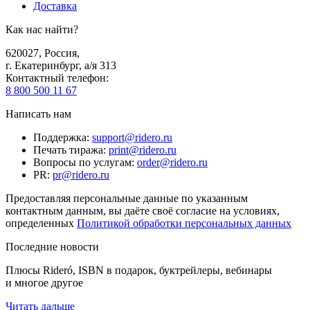
Доставка
Как нас найти?
620027
,
Россия
,
г. Екатеринбург, а/я 313
Контактный телефон
:
8 800 500 11 67
Написать нам
Поддержка
:
support@ridero.ru
Печать тиража
:
print@ridero.ru
Вопросы по услугам
:
order@ridero.ru
PR
:
pr@ridero.ru
Предоставляя персональные данные по указанным
контактным данным, вы даёте своё согласие на условиях,
определенных
Политикой обработки персональных данных
Последние новости
Плюсы Rideró, ISBN в подарок, буктрейлеры, вебинары
и многое другое
Читать дальше