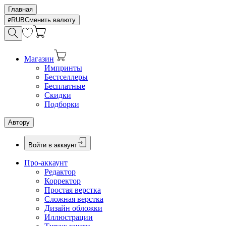
Главная
RUB
Сменить валюту
Магазин
Импринты
Бестселлеры
Бесплатные
Скидки
Подборки
Автору
Войти в аккаунт
Про-аккаунт
Редактор
Корректор
Простая верстка
Сложная верстка
Дизайн обложки
Иллюстрации