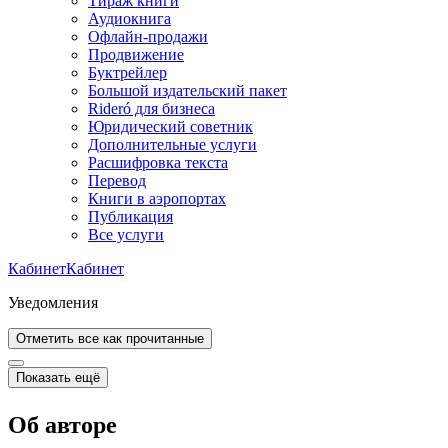
Тираж книги
Аудиокнига
Офлайн-продажи
Продвижение
Буктрейлер
Большой издательский пакет
Rideró для бизнеса
Юридический советник
Дополнительные услуги
Расшифровка текста
Перевод
Книги в аэропортах
Публикация
Все услуги
Кабинет
Кабинет
Уведомления
Отметить все как прочитанные
Показать ещё
Об авторе