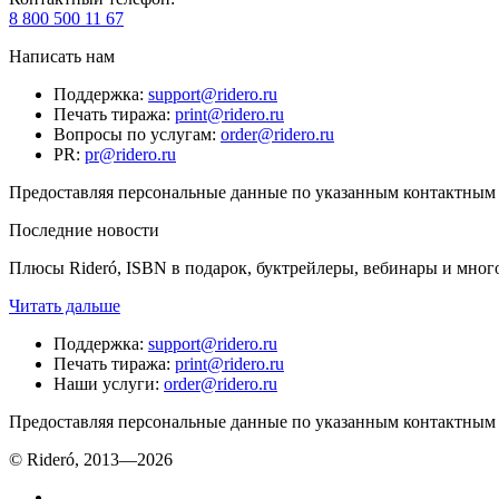
8 800 500 11 67
Написать нам
Поддержка
:
support@ridero.ru
Печать тиража
:
print@ridero.ru
Вопросы по услугам
:
order@ridero.ru
PR
:
pr@ridero.ru
Предоставляя персональные данные по указанным контактным д
Последние новости
Плюсы Rideró, ISBN в подарок, буктрейлеры, вебинары и мног
Читать дальше
Поддержка
:
support@ridero.ru
Печать тиража
:
print@ridero.ru
Наши услуги
:
order@ridero.ru
Предоставляя персональные данные по указанным контактным д
© Rideró, 2013—
2026