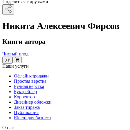
Поделиться с друзьями
Никита Алексеевич Фирсов
Книги автора
Чистый плод
0 ₽
Наши услуги
Офлайн-продажи
Простая верстка
Ручная верстка
Буктрейлер
Корректор
Дизайнер обложки
Заказ тиража
Публикация
Rideró для бизнеса
О нас