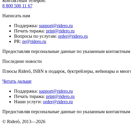
Контактный телефон
:
8 800 500 11 67
Написать нам
Поддержка
:
support@ridero.ru
Печать тиража
:
print@ridero.ru
Вопросы по услугам
:
order@ridero.ru
PR
:
pr@ridero.ru
Предоставляя персональные данные по указанным контактным д
Последние новости
Плюсы Rideró, ISBN в подарок, буктрейлеры, вебинары и мног
Читать дальше
Поддержка
:
support@ridero.ru
Печать тиража
:
print@ridero.ru
Наши услуги
:
order@ridero.ru
Предоставляя персональные данные по указанным контактным д
© Rideró, 2013—
2026