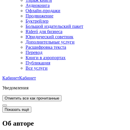
Тираж книги
Аудиокнига
Офлайн-продажи
Продвижение
Буктрейлер
Большой издательский пакет
Rideró для бизнеса
Юридический советник
Дополнительные услуги
Расшифровка текста
Перевод
Книги в аэропортах
Публикация
Все услуги
Кабинет
Кабинет
Уведомления
Отметить все как прочитанные
Показать ещё
Об авторе