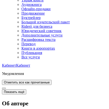
Тираж книги
Аудиокнига
Офлайн-продажи
Продвижение
Буктрейлер
Большой издательский пакет
Rideró для бизнеса
Юридический советник
Дополнительные услуги
Расшифровка текста
Перевод
Книги в аэропортах
Публикация
Все услуги
Кабинет
Кабинет
Уведомления
Отметить все как прочитанные
Показать ещё
Об авторе