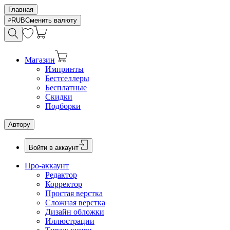
Главная
RUB
Сменить валюту
Магазин
Импринты
Бестселлеры
Бесплатные
Скидки
Подборки
Автору
Войти в аккаунт
Про-аккаунт
Редактор
Корректор
Простая верстка
Сложная верстка
Дизайн обложки
Иллюстрации