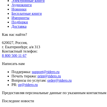
Электронные книги
Аудиокниги
Новинки
Бесплатные книги
Импринты
Подборки
Доставка
Как нас найти?
620027
,
Россия
,
г. Екатеринбург, а/я 313
Контактный телефон
:
8 800 500 11 67
Написать нам
Поддержка
:
support@ridero.ru
Печать тиража
:
print@ridero.ru
Вопросы по услугам
:
order@ridero.ru
PR
:
pr@ridero.ru
Предоставляя персональные данные по указанным контактным д
Последние новости