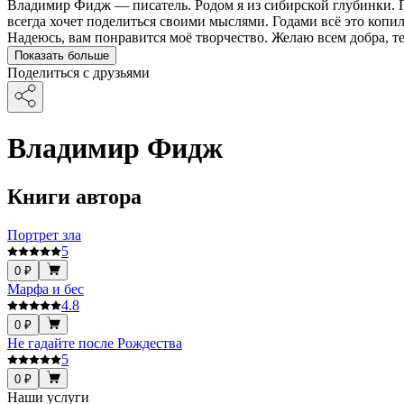
Владимир Фидж — писатель. Родом я из сибирской глубинки. 
всегда хочет поделиться своими мыслями. Годами всё это копи
Надеюсь, вам понравится моё творчество. Желаю всем добра, т
Показать больше
Поделиться с друзьями
Владимир Фидж
Книги автора
Портрет зла
5
0 ₽
Марфа и бес
4.8
0 ₽
Не гадайте после Рождества
5
0 ₽
Наши услуги