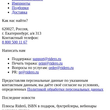
Импринты
Подборки
Доставка
Как нас найти?
620027
,
Россия
,
г. Екатеринбург, а/я 313
Контактный телефон
:
8 800 500 11 67
Написать нам
Поддержка
:
support@ridero.ru
Печать тиража
:
print@ridero.ru
Вопросы по услугам
:
order@ridero.ru
PR
:
pr@ridero.ru
Предоставляя персональные данные по указанным
контактным данным, вы даёте своё согласие на условиях,
определенных
Политикой обработки персональных данных
Последние новости
Плюсы Rideró, ISBN в подарок, буктрейлеры, вебинары