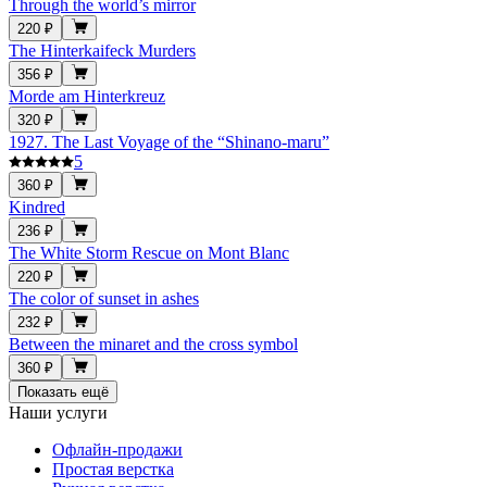
Through the world’s mirror
220 ₽
The Hinterkaifeck Murders
356 ₽
Morde am Hinterkreuz
320 ₽
1927. The Last Voyage of the “Shinano-maru”
5
360 ₽
Kindred
236 ₽
The White Storm Rescue on Mont Blanc
220 ₽
The color of sunset in ashes
232 ₽
Between the minaret and the cross symbol
360 ₽
Показать ещё
Наши услуги
Офлайн-продажи
Простая верстка