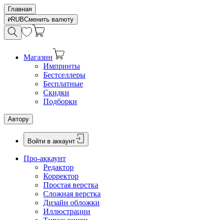
Главная
RUB
Сменить валюту
Магазин
Импринты
Бестселлеры
Бесплатные
Скидки
Подборки
Автору
Войти в аккаунт
Про-аккаунт
Редактор
Корректор
Простая верстка
Сложная верстка
Дизайн обложки
Иллюстрации