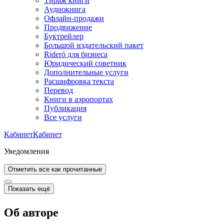
Тираж книги
Аудиокнига
Офлайн-продажи
Продвижение
Буктрейлер
Большой издательский пакет
Rideró для бизнеса
Юридический советник
Дополнительные услуги
Расшифровка текста
Перевод
Книги в аэропортах
Публикация
Все услуги
Кабинет
Кабинет
Уведомления
Отметить все как прочитанные
Показать ещё
Об авторе