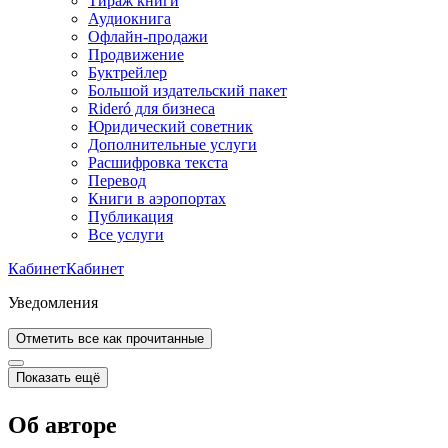
Тираж книги
Аудиокнига
Офлайн-продажи
Продвижение
Буктрейлер
Большой издательский пакет
Rideró для бизнеса
Юридический советник
Дополнительные услуги
Расшифровка текста
Перевод
Книги в аэропортах
Публикация
Все услуги
Кабинет
Кабинет
Уведомления
Отметить все как прочитанные
Показать ещё
Об авторе