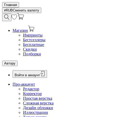
Главная
RUB
Сменить валюту
Магазин
Импринты
Бестселлеры
Бесплатные
Скидки
Подборки
Автору
Войти в аккаунт
Про-аккаунт
Редактор
Корректор
Простая верстка
Сложная верстка
Дизайн обложки
Иллюстрации