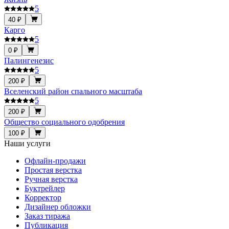
5
40 ₽
Карго
5
0 ₽
Палингенезис
5
200 ₽
Вселенский район спального масштаба
5
200 ₽
Общество социального одобрения
100 ₽
Наши услуги
Офлайн-продажи
Простая верстка
Ручная верстка
Буктрейлер
Корректор
Дизайнер обложки
Заказ тиража
Публикация