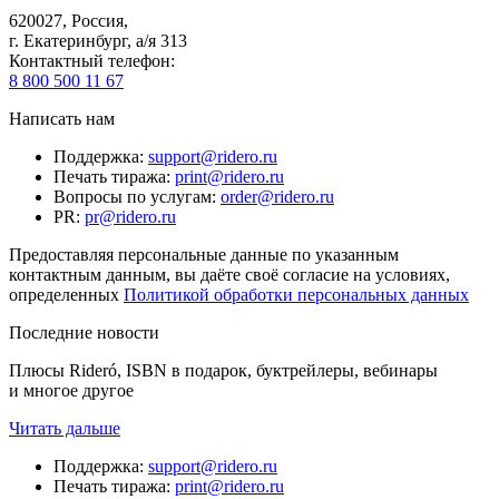
620027
,
Россия
,
г. Екатеринбург, а/я 313
Контактный телефон
:
8 800 500 11 67
Написать нам
Поддержка
:
support@ridero.ru
Печать тиража
:
print@ridero.ru
Вопросы по услугам
:
order@ridero.ru
PR
:
pr@ridero.ru
Предоставляя персональные данные по указанным
контактным данным, вы даёте своё согласие на условиях,
определенных
Политикой обработки персональных данных
Последние новости
Плюсы Rideró, ISBN в подарок, буктрейлеры, вебинары
и многое другое
Читать дальше
Поддержка
:
support@ridero.ru
Печать тиража
:
print@ridero.ru