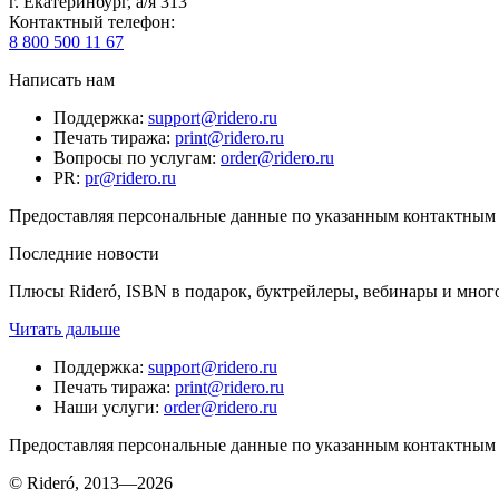
г. Екатеринбург, а/я 313
Контактный телефон
:
8 800 500 11 67
Написать нам
Поддержка
:
support@ridero.ru
Печать тиража
:
print@ridero.ru
Вопросы по услугам
:
order@ridero.ru
PR
:
pr@ridero.ru
Предоставляя персональные данные по указанным контактным д
Последние новости
Плюсы Rideró, ISBN в подарок, буктрейлеры, вебинары и мног
Читать дальше
Поддержка
:
support@ridero.ru
Печать тиража
:
print@ridero.ru
Наши услуги
:
order@ridero.ru
Предоставляя персональные данные по указанным контактным д
© Rideró, 2013—
2026