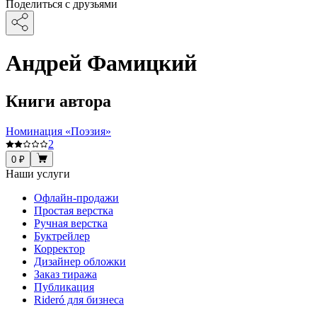
Поделиться с друзьями
Андрей Фамицкий
Книги автора
Номинация «Поэзия»
2
0 ₽
Наши услуги
Офлайн-продажи
Простая верстка
Ручная верстка
Буктрейлер
Корректор
Дизайнер обложки
Заказ тиража
Публикация
Rideró для бизнеса