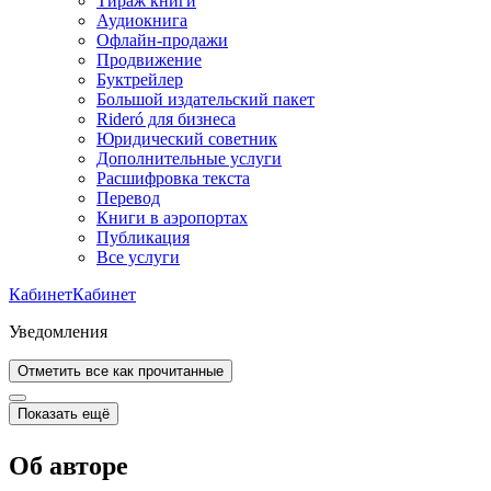
Тираж книги
Аудиокнига
Офлайн-продажи
Продвижение
Буктрейлер
Большой издательский пакет
Rideró для бизнеса
Юридический советник
Дополнительные услуги
Расшифровка текста
Перевод
Книги в аэропортах
Публикация
Все услуги
Кабинет
Кабинет
Уведомления
Отметить все как прочитанные
Показать ещё
Об авторе