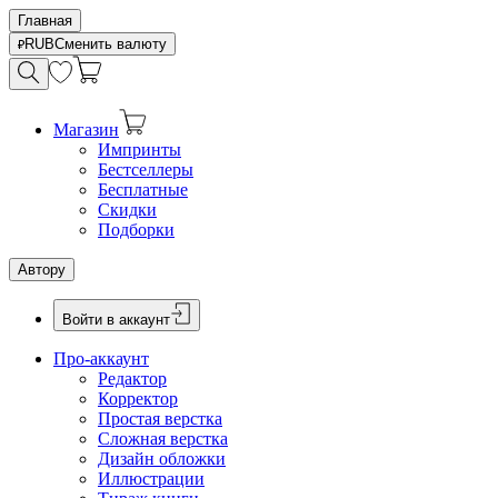
Главная
RUB
Сменить валюту
Магазин
Импринты
Бестселлеры
Бесплатные
Скидки
Подборки
Автору
Войти в аккаунт
Про-аккаунт
Редактор
Корректор
Простая верстка
Сложная верстка
Дизайн обложки
Иллюстрации