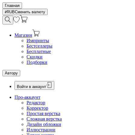
Главная
RUB
Сменить валюту
Магазин
Импринты
Бестселлеры
Бесплатные
Скидки
Подборки
Автору
Войти в аккаунт
Про-аккаунт
Редактор
Корректор
Простая верстка
Сложная верстка
Дизайн обложки
Иллюстрации