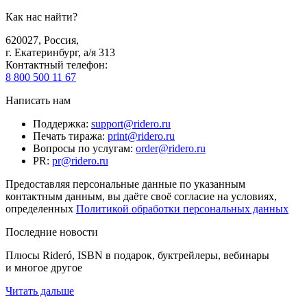
Как нас найти?
620027
,
Россия
,
г. Екатеринбург, а/я 313
Контактный телефон
:
8 800 500 11 67
Написать нам
Поддержка
:
support@ridero.ru
Печать тиража
:
print@ridero.ru
Вопросы по услугам
:
order@ridero.ru
PR
:
pr@ridero.ru
Предоставляя персональные данные по указанным
контактным данным, вы даёте своё согласие на условиях,
определенных
Политикой обработки персональных данных
Последние новости
Плюсы Rideró, ISBN в подарок, буктрейлеры, вебинары
и многое другое
Читать дальше