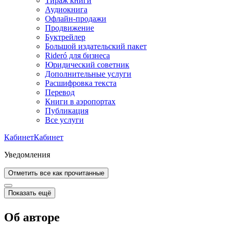
Тираж книги
Аудиокнига
Офлайн-продажи
Продвижение
Буктрейлер
Большой издательский пакет
Rideró для бизнеса
Юридический советник
Дополнительные услуги
Расшифровка текста
Перевод
Книги в аэропортах
Публикация
Все услуги
Кабинет
Кабинет
Уведомления
Отметить все как прочитанные
Показать ещё
Об авторе