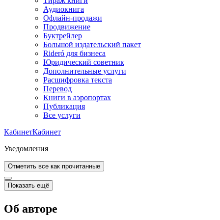
Тираж книги
Аудиокнига
Офлайн-продажи
Продвижение
Буктрейлер
Большой издательский пакет
Rideró для бизнеса
Юридический советник
Дополнительные услуги
Расшифровка текста
Перевод
Книги в аэропортах
Публикация
Все услуги
Кабинет
Кабинет
Уведомления
Отметить все как прочитанные
Показать ещё
Об авторе