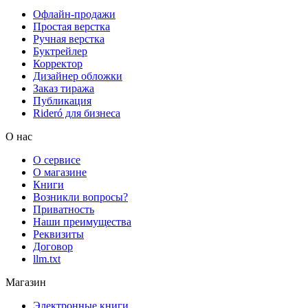
Офлайн-продажи
Простая верстка
Ручная верстка
Буктрейлер
Корректор
Дизайнер обложки
Заказ тиража
Публикация
Rideró для бизнеса
О нас
О сервисе
О магазине
Книги
Возникли вопросы?
Приватность
Наши преимущества
Реквизиты
Договор
llm.txt
Магазин
Электронные книги