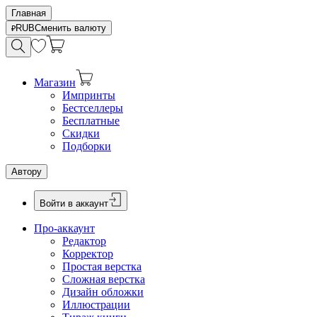
Главная
RUB
Сменить валюту
Магазин
Импринты
Бестселлеры
Бесплатные
Скидки
Подборки
Автору
Войти в аккаунт
Про-аккаунт
Редактор
Корректор
Простая верстка
Сложная верстка
Дизайн обложки
Иллюстрации