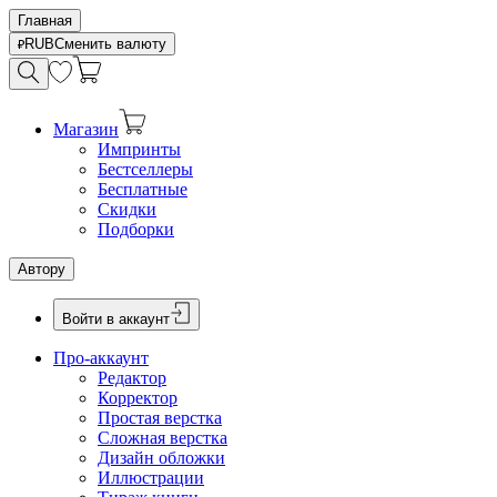
Главная
RUB
Сменить валюту
Магазин
Импринты
Бестселлеры
Бесплатные
Скидки
Подборки
Автору
Войти в аккаунт
Про-аккаунт
Редактор
Корректор
Простая верстка
Сложная верстка
Дизайн обложки
Иллюстрации