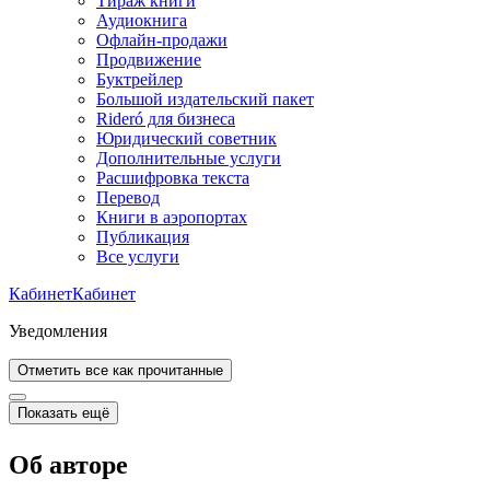
Тираж книги
Аудиокнига
Офлайн-продажи
Продвижение
Буктрейлер
Большой издательский пакет
Rideró для бизнеса
Юридический советник
Дополнительные услуги
Расшифровка текста
Перевод
Книги в аэропортах
Публикация
Все услуги
Кабинет
Кабинет
Уведомления
Отметить все как прочитанные
Показать ещё
Об авторе