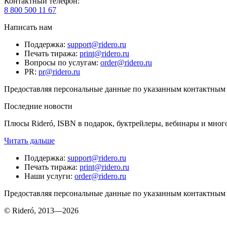
Контактный телефон
:
8 800 500 11 67
Написать нам
Поддержка
:
support@ridero.ru
Печать тиража
:
print@ridero.ru
Вопросы по услугам
:
order@ridero.ru
PR
:
pr@ridero.ru
Предоставляя персональные данные по указанным контактным д
Последние новости
Плюсы Rideró, ISBN в подарок, буктрейлеры, вебинары и мног
Читать дальше
Поддержка
:
support@ridero.ru
Печать тиража
:
print@ridero.ru
Наши услуги
:
order@ridero.ru
Предоставляя персональные данные по указанным контактным д
© Rideró, 2013—
2026