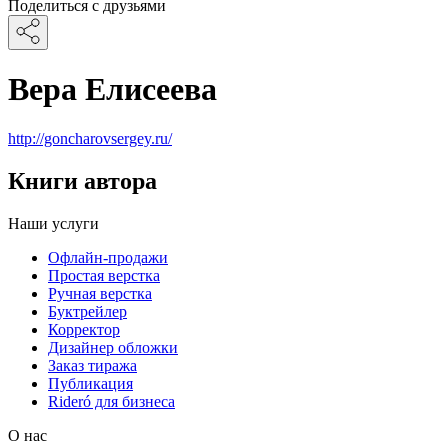
Поделиться с друзьями
Вера Елисеева
http://goncharovsergey.ru/
Книги автора
Наши услуги
Офлайн-продажи
Простая верстка
Ручная верстка
Буктрейлер
Корректор
Дизайнер обложки
Заказ тиража
Публикация
Rideró для бизнеса
О нас