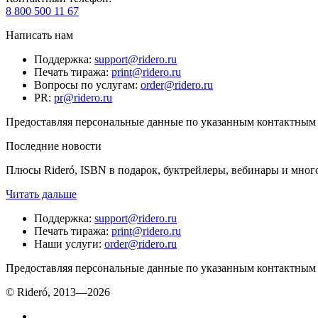
8 800 500 11 67
Написать нам
Поддержка
:
support@ridero.ru
Печать тиража
:
print@ridero.ru
Вопросы по услугам
:
order@ridero.ru
PR
:
pr@ridero.ru
Предоставляя персональные данные по указанным контактным д
Последние новости
Плюсы Rideró, ISBN в подарок, буктрейлеры, вебинары и мног
Читать дальше
Поддержка
:
support@ridero.ru
Печать тиража
:
print@ridero.ru
Наши услуги
:
order@ridero.ru
Предоставляя персональные данные по указанным контактным д
© Rideró, 2013—
2026