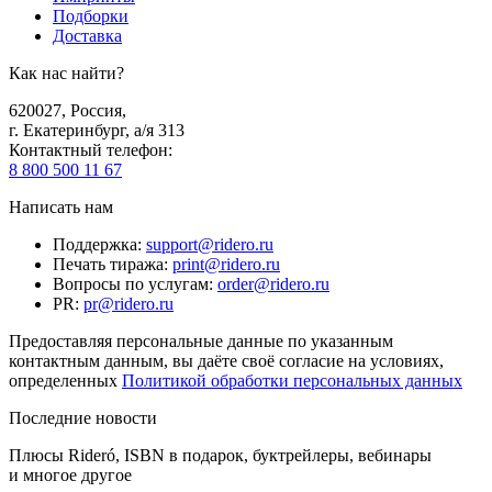
Подборки
Доставка
Как нас найти?
620027
,
Россия
,
г. Екатеринбург, а/я 313
Контактный телефон
:
8 800 500 11 67
Написать нам
Поддержка
:
support@ridero.ru
Печать тиража
:
print@ridero.ru
Вопросы по услугам
:
order@ridero.ru
PR
:
pr@ridero.ru
Предоставляя персональные данные по указанным
контактным данным, вы даёте своё согласие на условиях,
определенных
Политикой обработки персональных данных
Последние новости
Плюсы Rideró, ISBN в подарок, буктрейлеры, вебинары
и многое другое