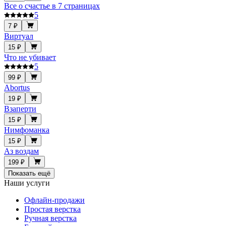
Все о счастье в 7 страницах
5
7 ₽
Виртуал
15 ₽
Что не убивает
5
99 ₽
Abortus
19 ₽
Взаперти
15 ₽
Нимфоманка
15 ₽
Аз воздам
199 ₽
Показать ещё
Наши услуги
Офлайн-продажи
Простая верстка
Ручная верстка