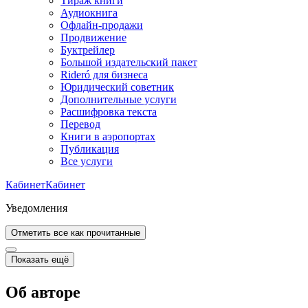
Тираж книги
Аудиокнига
Офлайн-продажи
Продвижение
Буктрейлер
Большой издательский пакет
Rideró для бизнеса
Юридический советник
Дополнительные услуги
Расшифровка текста
Перевод
Книги в аэропортах
Публикация
Все услуги
Кабинет
Кабинет
Уведомления
Отметить все как прочитанные
Показать ещё
Об авторе