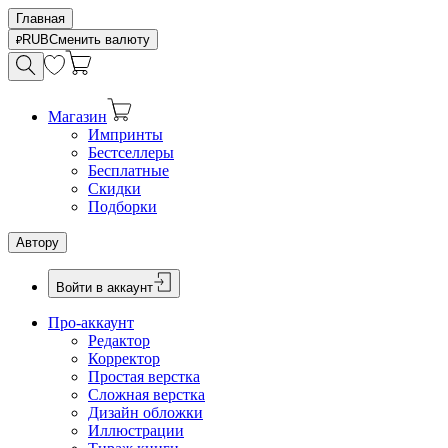
Главная
RUB
Сменить валюту
Магазин
Импринты
Бестселлеры
Бесплатные
Скидки
Подборки
Автору
Войти в аккаунт
Про-аккаунт
Редактор
Корректор
Простая верстка
Сложная верстка
Дизайн обложки
Иллюстрации