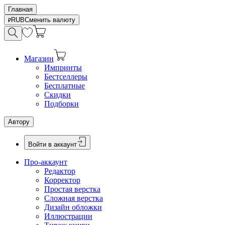
Главная
RUB
Сменить валюту
Магазин
Импринты
Бестселлеры
Бесплатные
Скидки
Подборки
Автору
Войти в аккаунт
Про-аккаунт
Редактор
Корректор
Простая верстка
Сложная верстка
Дизайн обложки
Иллюстрации