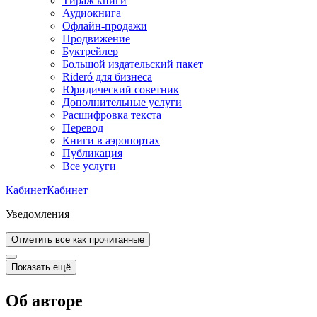
Тираж книги
Аудиокнига
Офлайн-продажи
Продвижение
Буктрейлер
Большой издательский пакет
Rideró для бизнеса
Юридический советник
Дополнительные услуги
Расшифровка текста
Перевод
Книги в аэропортах
Публикация
Все услуги
Кабинет
Кабинет
Уведомления
Отметить все как прочитанные
Показать ещё
Об авторе