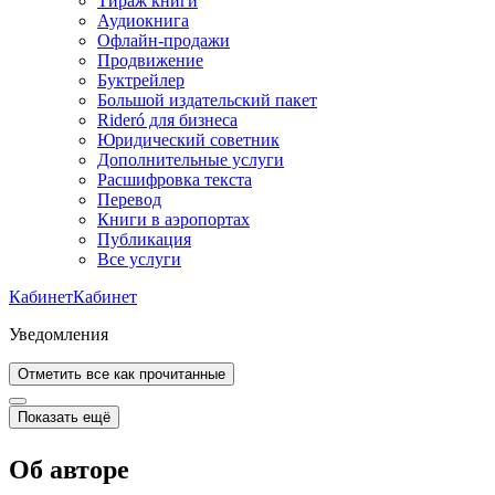
Тираж книги
Аудиокнига
Офлайн-продажи
Продвижение
Буктрейлер
Большой издательский пакет
Rideró для бизнеса
Юридический советник
Дополнительные услуги
Расшифровка текста
Перевод
Книги в аэропортах
Публикация
Все услуги
Кабинет
Кабинет
Уведомления
Отметить все как прочитанные
Показать ещё
Об авторе