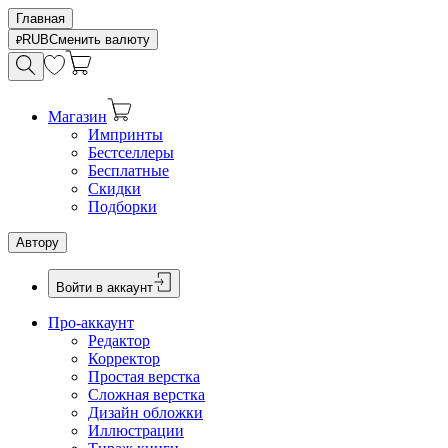
Главная
RUB
Сменить валюту
Магазин
Импринты
Бестселлеры
Бесплатные
Скидки
Подборки
Автору
Войти в аккаунт
Про-аккаунт
Редактор
Корректор
Простая верстка
Сложная верстка
Дизайн обложки
Иллюстрации