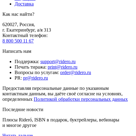
Доставка
Как нас найти?
620027
,
Россия
,
г. Екатеринбург, а/я 313
Контактный телефон
:
8 800 500 11 67
Написать нам
Поддержка
:
support@ridero.ru
Печать тиража
:
print@ridero.ru
Вопросы по услугам
:
order@ridero.ru
PR
:
pr@ridero.ru
Предоставляя персональные данные по указанным
контактным данным, вы даёте своё согласие на условиях,
определенных
Политикой обработки персональных данных
Последние новости
Плюсы Rideró, ISBN в подарок, буктрейлеры, вебинары
и многое другое
Читать дальше