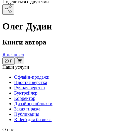
Поделиться с друзьями
Олег Дудин
Книги автора
Я не ангел
20 ₽
Наши услуги
Офлайн-продажи
Простая верстка
Ручная верстка
Буктрейлер
Корректор
Дизайнер обложки
Заказ тиража
Публикация
Rideró для бизнеса
О нас