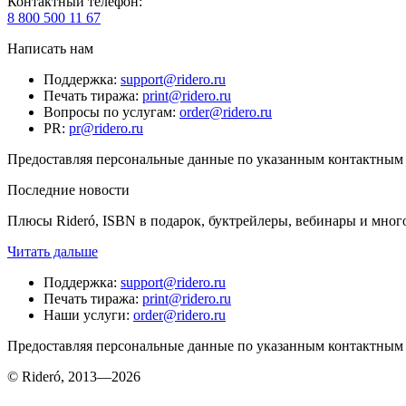
Контактный телефон
:
8 800 500 11 67
Написать нам
Поддержка
:
support@ridero.ru
Печать тиража
:
print@ridero.ru
Вопросы по услугам
:
order@ridero.ru
PR
:
pr@ridero.ru
Предоставляя персональные данные по указанным контактным д
Последние новости
Плюсы Rideró, ISBN в подарок, буктрейлеры, вебинары и мног
Читать дальше
Поддержка
:
support@ridero.ru
Печать тиража
:
print@ridero.ru
Наши услуги
:
order@ridero.ru
Предоставляя персональные данные по указанным контактным д
© Rideró, 2013—
2026