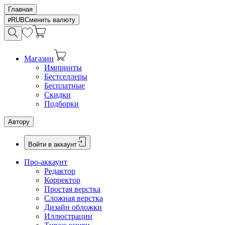
Главная
RUB
Сменить валюту
Магазин
Импринты
Бестселлеры
Бесплатные
Скидки
Подборки
Автору
Войти в аккаунт
Про-аккаунт
Редактор
Корректор
Простая верстка
Сложная верстка
Дизайн обложки
Иллюстрации