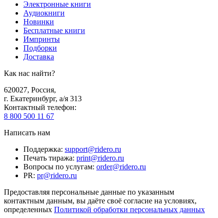
Электронные книги
Аудиокниги
Новинки
Бесплатные книги
Импринты
Подборки
Доставка
Как нас найти?
620027
,
Россия
,
г. Екатеринбург, а/я 313
Контактный телефон
:
8 800 500 11 67
Написать нам
Поддержка
:
support@ridero.ru
Печать тиража
:
print@ridero.ru
Вопросы по услугам
:
order@ridero.ru
PR
:
pr@ridero.ru
Предоставляя персональные данные по указанным
контактным данным, вы даёте своё согласие на условиях,
определенных
Политикой обработки персональных данных