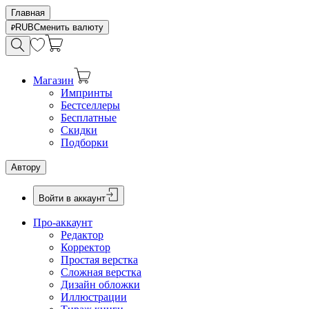
Главная
RUB
Сменить валюту
Магазин
Импринты
Бестселлеры
Бесплатные
Скидки
Подборки
Автору
Войти в аккаунт
Про-аккаунт
Редактор
Корректор
Простая верстка
Сложная верстка
Дизайн обложки
Иллюстрации