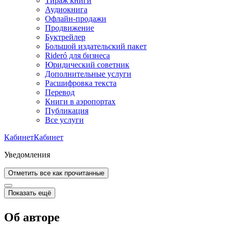
Тираж книги
Аудиокнига
Офлайн-продажи
Продвижение
Буктрейлер
Большой издательский пакет
Rideró для бизнеса
Юридический советник
Дополнительные услуги
Расшифровка текста
Перевод
Книги в аэропортах
Публикация
Все услуги
Кабинет
Кабинет
Уведомления
Отметить все как прочитанные
Показать ещё
Об авторе