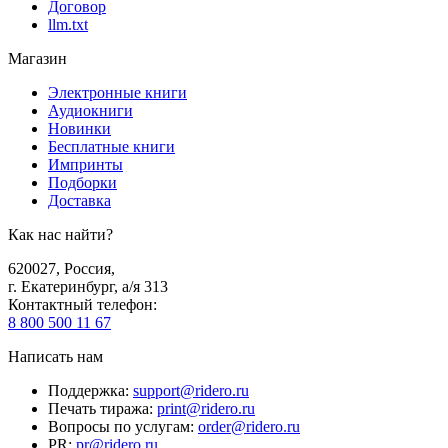
Договор
llm.txt
Магазин
Электронные книги
Аудиокниги
Новинки
Бесплатные книги
Импринты
Подборки
Доставка
Как нас найти?
620027
,
Россия
,
г. Екатеринбург, а/я 313
Контактный телефон
:
8 800 500 11 67
Написать нам
Поддержка
:
support@ridero.ru
Печать тиража
:
print@ridero.ru
Вопросы по услугам
:
order@ridero.ru
PR
:
pr@ridero.ru