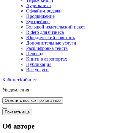
Тираж книги
Аудиокнига
Офлайн-продажи
Продвижение
Буктрейлер
Большой издательский пакет
Rideró для бизнеса
Юридический советник
Дополнительные услуги
Расшифровка текста
Перевод
Книги в аэропортах
Публикация
Все услуги
Кабинет
Кабинет
Уведомления
Отметить все как прочитанные
Показать ещё
Об авторе