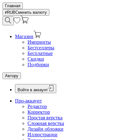
Главная
RUB
Сменить валюту
Магазин
Импринты
Бестселлеры
Бесплатные
Скидки
Подборки
Автору
Войти в аккаунт
Про-аккаунт
Редактор
Корректор
Простая верстка
Сложная верстка
Дизайн обложки
Иллюстрации