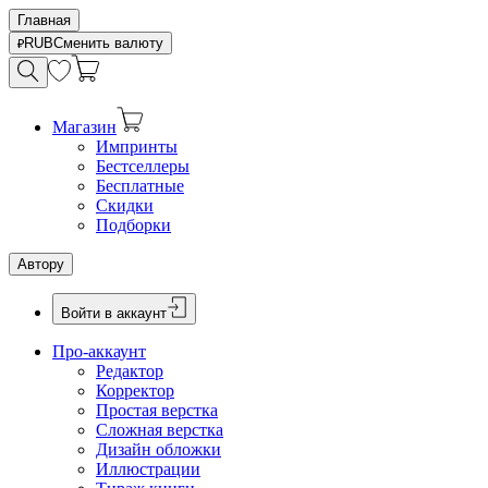
Главная
RUB
Сменить валюту
Магазин
Импринты
Бестселлеры
Бесплатные
Скидки
Подборки
Автору
Войти в аккаунт
Про-аккаунт
Редактор
Корректор
Простая верстка
Сложная верстка
Дизайн обложки
Иллюстрации