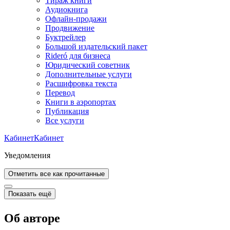
Тираж книги
Аудиокнига
Офлайн-продажи
Продвижение
Буктрейлер
Большой издательский пакет
Rideró для бизнеса
Юридический советник
Дополнительные услуги
Расшифровка текста
Перевод
Книги в аэропортах
Публикация
Все услуги
Кабинет
Кабинет
Уведомления
Отметить все как прочитанные
Показать ещё
Об авторе