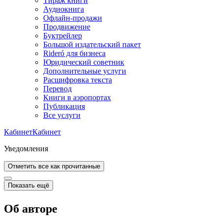
Тираж книги
Аудиокнига
Офлайн-продажи
Продвижение
Буктрейлер
Большой издательский пакет
Rideró для бизнеса
Юридический советник
Дополнительные услуги
Расшифровка текста
Перевод
Книги в аэропортах
Публикация
Все услуги
Кабинет
Кабинет
Уведомления
Отметить все как прочитанные
Показать ещё
Об авторе