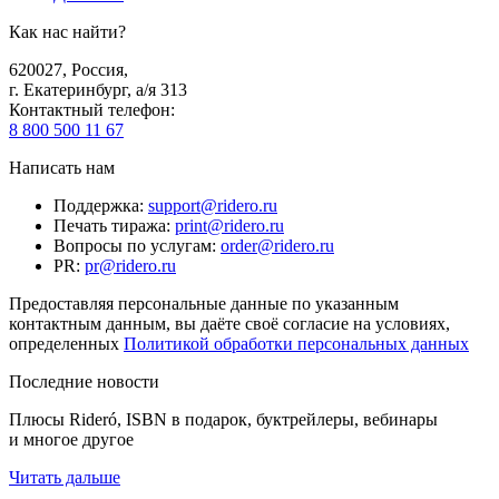
Как нас найти?
620027
,
Россия
,
г. Екатеринбург, а/я 313
Контактный телефон
:
8 800 500 11 67
Написать нам
Поддержка
:
support@ridero.ru
Печать тиража
:
print@ridero.ru
Вопросы по услугам
:
order@ridero.ru
PR
:
pr@ridero.ru
Предоставляя персональные данные по указанным
контактным данным, вы даёте своё согласие на условиях,
определенных
Политикой обработки персональных данных
Последние новости
Плюсы Rideró, ISBN в подарок, буктрейлеры, вебинары
и многое другое
Читать дальше