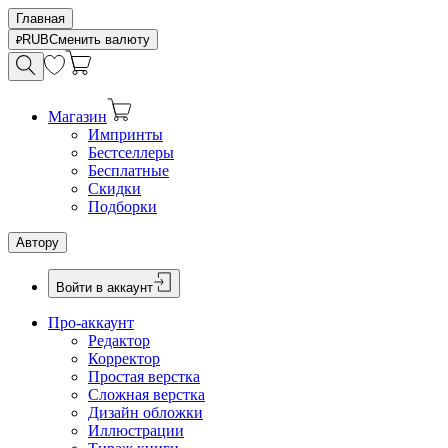
Главная
RUB
Сменить валюту
Магазин
Импринты
Бестселлеры
Бесплатные
Скидки
Подборки
Автору
Войти в аккаунт
Про-аккаунт
Редактор
Корректор
Простая верстка
Сложная верстка
Дизайн обложки
Иллюстрации