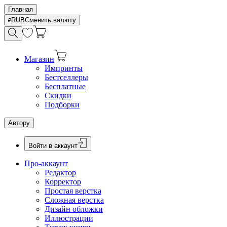
Главная
RUB
Сменить валюту
Магазин
Импринты
Бестселлеры
Бесплатные
Скидки
Подборки
Автору
Войти в аккаунт
Про-аккаунт
Редактор
Корректор
Простая верстка
Сложная верстка
Дизайн обложки
Иллюстрации