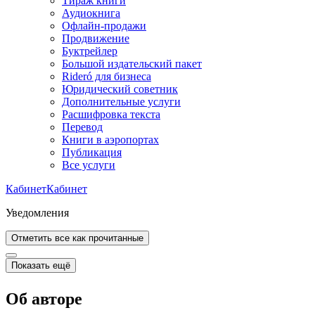
Тираж книги
Аудиокнига
Офлайн-продажи
Продвижение
Буктрейлер
Большой издательский пакет
Rideró для бизнеса
Юридический советник
Дополнительные услуги
Расшифровка текста
Перевод
Книги в аэропортах
Публикация
Все услуги
Кабинет
Кабинет
Уведомления
Отметить все как прочитанные
Показать ещё
Об авторе