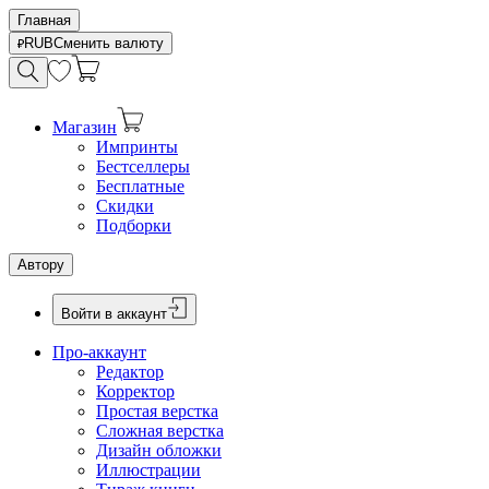
Главная
RUB
Сменить валюту
Магазин
Импринты
Бестселлеры
Бесплатные
Скидки
Подборки
Автору
Войти в аккаунт
Про-аккаунт
Редактор
Корректор
Простая верстка
Сложная верстка
Дизайн обложки
Иллюстрации