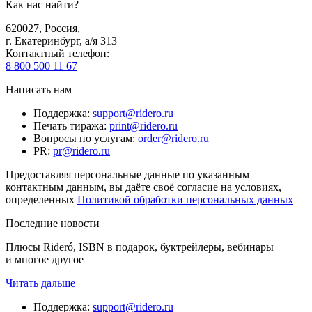
Как нас найти?
620027
,
Россия
,
г. Екатеринбург, а/я 313
Контактный телефон
:
8 800 500 11 67
Написать нам
Поддержка
:
support@ridero.ru
Печать тиража
:
print@ridero.ru
Вопросы по услугам
:
order@ridero.ru
PR
:
pr@ridero.ru
Предоставляя персональные данные по указанным
контактным данным, вы даёте своё согласие на условиях,
определенных
Политикой обработки персональных данных
Последние новости
Плюсы Rideró, ISBN в подарок, буктрейлеры, вебинары
и многое другое
Читать дальше
Поддержка
:
support@ridero.ru