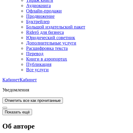
Тираж книги
Аудиокнига
Офлайн-продажи
Продвижение
Буктрейлер
Большой издательский пакет
Rideró для бизнеса
Юридический советник
Дополнительные услуги
Расшифровка текста
Перевод
Книги в аэропортах
Публикация
Все услуги
Кабинет
Кабинет
Уведомления
Отметить все как прочитанные
Показать ещё
Об авторе