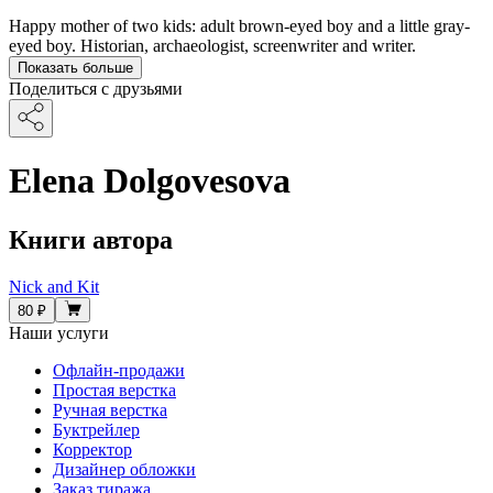
Happy mother of two kids: adult brown-eyed boy and a little gray-
eyed boy. Historian, archaeologist, screenwriter and writer.
Показать больше
Поделиться с друзьями
Elena Dolgovesova
Книги автора
Nick and Kit
80 ₽
Наши услуги
Офлайн-продажи
Простая верстка
Ручная верстка
Буктрейлер
Корректор
Дизайнер обложки
Заказ тиража