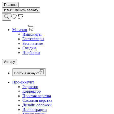
Главная
RUB
Сменить валюту
Магазин
Импринты
Бестселлеры
Бесплатные
Скидки
Подборки
Автору
Войти в аккаунт
Про-аккаунт
Редактор
Корректор
Простая верстка
Сложная верстка
Дизайн обложки
Иллюстрации