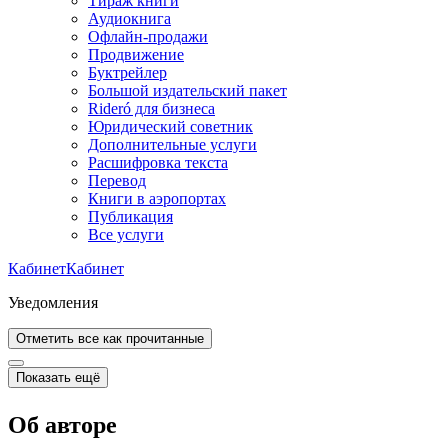
Тираж книги
Аудиокнига
Офлайн-продажи
Продвижение
Буктрейлер
Большой издательский пакет
Rideró для бизнеса
Юридический советник
Дополнительные услуги
Расшифровка текста
Перевод
Книги в аэропортах
Публикация
Все услуги
Кабинет
Кабинет
Уведомления
Отметить все как прочитанные
Показать ещё
Об авторе