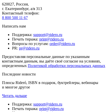
620027
,
Россия
,
г. Екатеринбург, а/я 313
Контактный телефон
:
8 800 500 11 67
Написать нам
Поддержка
:
support@ridero.ru
Печать тиража
:
print@ridero.ru
Вопросы по услугам
:
order@ridero.ru
PR
:
pr@ridero.ru
Предоставляя персональные данные по указанным
контактным данным, вы даёте своё согласие на условиях,
определенных
Политикой обработки персональных данных
Последние новости
Плюсы Rideró, ISBN в подарок, буктрейлеры, вебинары
и многое другое
Читать дальше
Поддержка
:
support@ridero.ru
Печать тиража
:
print@ridero.ru