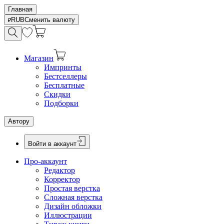
Главная
RUB
Сменить валюту
Магазин
Импринты
Бестселлеры
Бесплатные
Скидки
Подборки
Автору
Войти в аккаунт
Про-аккаунт
Редактор
Корректор
Простая верстка
Сложная верстка
Дизайн обложки
Иллюстрации