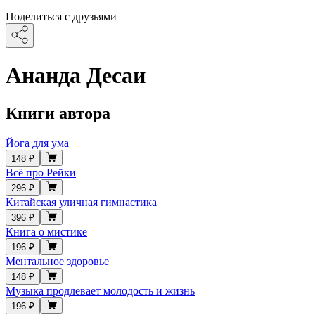
Поделиться с друзьями
Ананда Десаи
Книги автора
Йога для ума
148 ₽
Всё про Рейки
296 ₽
Китайская уличная гимнастика
396 ₽
Книга о мистике
196 ₽
Ментальное здоровье
148 ₽
Музыка продлевает молодость и жизнь
196 ₽