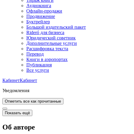
Тираж книги
Аудиокнига
Офлайн-продажи
Продвижение
Буктрейлер
Большой издательский пакет
Rideró для бизнеса
Юридический советник
Дополнительные услуги
Расшифровка текста
Перевод
Книги в аэропортах
Публикация
Все услуги
Кабинет
Кабинет
Уведомления
Отметить все как прочитанные
Показать ещё
Об авторе