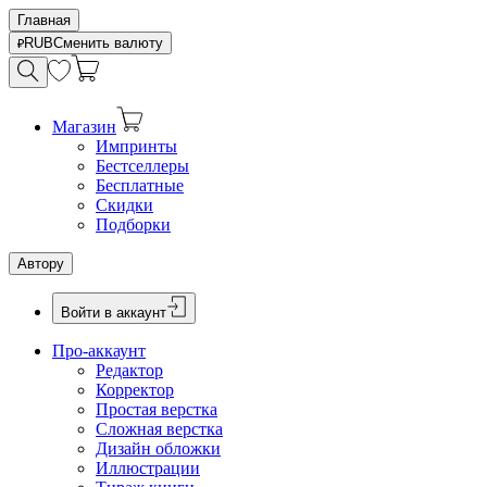
Главная
RUB
Сменить валюту
Магазин
Импринты
Бестселлеры
Бесплатные
Скидки
Подборки
Автору
Войти в аккаунт
Про-аккаунт
Редактор
Корректор
Простая верстка
Сложная верстка
Дизайн обложки
Иллюстрации