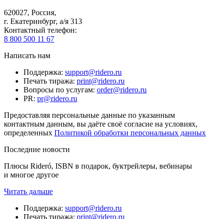
620027
,
Россия
,
г. Екатеринбург, а/я 313
Контактный телефон
:
8 800 500 11 67
Написать нам
Поддержка
:
support@ridero.ru
Печать тиража
:
print@ridero.ru
Вопросы по услугам
:
order@ridero.ru
PR
:
pr@ridero.ru
Предоставляя персональные данные по указанным
контактным данным, вы даёте своё согласие на условиях,
определенных
Политикой обработки персональных данных
Последние новости
Плюсы Rideró, ISBN в подарок, буктрейлеры, вебинары
и многое другое
Читать дальше
Поддержка
:
support@ridero.ru
Печать тиража
:
print@ridero.ru