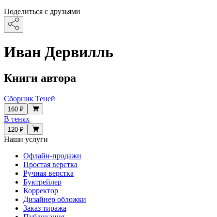
Поделиться с друзьями
Иван Дервилль
Книги автора
Сборник Теней
160 ₽
В тенях
120 ₽
Наши услуги
Офлайн-продажи
Простая верстка
Ручная верстка
Буктрейлер
Корректор
Дизайнер обложки
Заказ тиража
Публикация