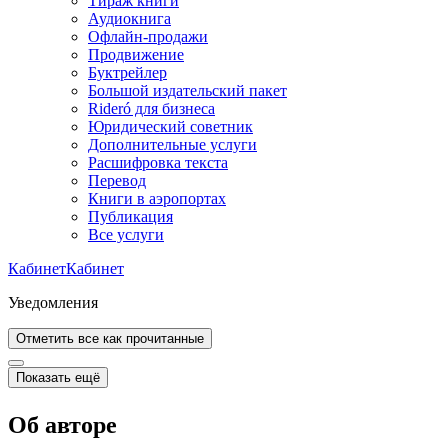
Тираж книги
Аудиокнига
Офлайн-продажи
Продвижение
Буктрейлер
Большой издательский пакет
Rideró для бизнеса
Юридический советник
Дополнительные услуги
Расшифровка текста
Перевод
Книги в аэропортах
Публикация
Все услуги
Кабинет
Кабинет
Уведомления
Отметить все как прочитанные
Показать ещё
Об авторе