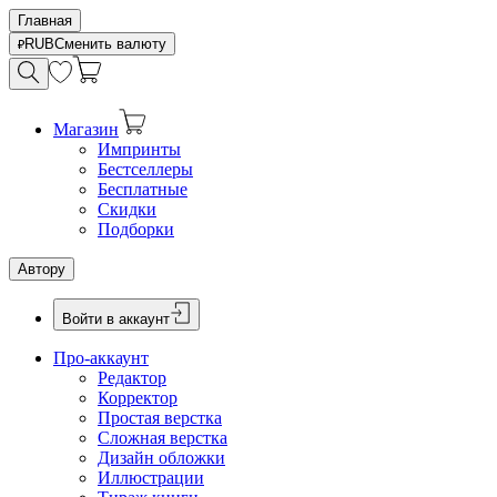
Главная
RUB
Сменить валюту
Магазин
Импринты
Бестселлеры
Бесплатные
Скидки
Подборки
Автору
Войти в аккаунт
Про-аккаунт
Редактор
Корректор
Простая верстка
Сложная верстка
Дизайн обложки
Иллюстрации