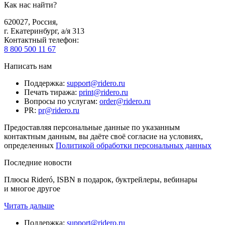
Как нас найти?
620027
,
Россия
,
г. Екатеринбург, а/я 313
Контактный телефон
:
8 800 500 11 67
Написать нам
Поддержка
:
support@ridero.ru
Печать тиража
:
print@ridero.ru
Вопросы по услугам
:
order@ridero.ru
PR
:
pr@ridero.ru
Предоставляя персональные данные по указанным
контактным данным, вы даёте своё согласие на условиях,
определенных
Политикой обработки персональных данных
Последние новости
Плюсы Rideró, ISBN в подарок, буктрейлеры, вебинары
и многое другое
Читать дальше
Поддержка
:
support@ridero.ru