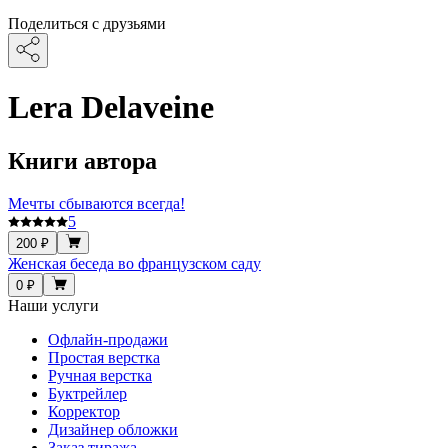
Поделиться с друзьями
Lera Delaveine
Книги автора
Мечты сбываются всегда!
5
200 ₽
Женская беседа во французском саду
0 ₽
Наши услуги
Офлайн-продажи
Простая верстка
Ручная верстка
Буктрейлер
Корректор
Дизайнер обложки
Заказ тиража