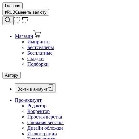
Главная
RUB
Сменить валюту
Магазин
Импринты
Бестселлеры
Бесплатные
Скидки
Подборки
Автору
Войти в аккаунт
Про-аккаунт
Редактор
Корректор
Простая верстка
Сложная верстка
Дизайн обложки
Иллюстрации