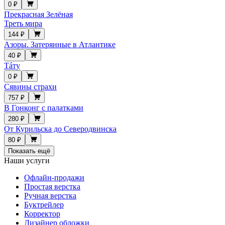
0 ₽
Прекрасная Зелёная
Треть мира
144 ₽
Азоры. Затерянные в Атлантике
40 ₽
Тáту
0 ₽
Сявины страхи
757 ₽
В Гонконг с палатками
280 ₽
От Курильска до Северодвинска
80 ₽
Показать ещё
Наши услуги
Офлайн-продажи
Простая верстка
Ручная верстка
Буктрейлер
Корректор
Дизайнер обложки