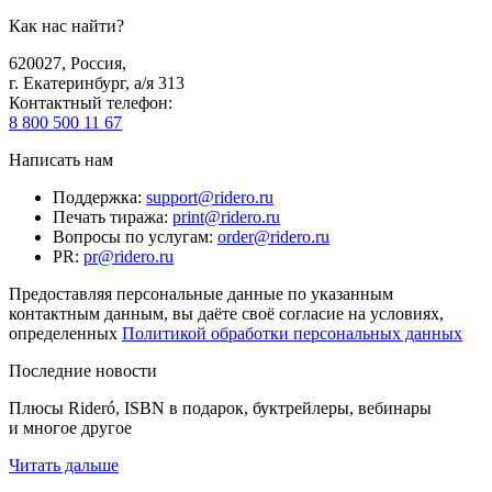
Как нас найти?
620027
,
Россия
,
г. Екатеринбург, а/я 313
Контактный телефон
:
8 800 500 11 67
Написать нам
Поддержка
:
support@ridero.ru
Печать тиража
:
print@ridero.ru
Вопросы по услугам
:
order@ridero.ru
PR
:
pr@ridero.ru
Предоставляя персональные данные по указанным
контактным данным, вы даёте своё согласие на условиях,
определенных
Политикой обработки персональных данных
Последние новости
Плюсы Rideró, ISBN в подарок, буктрейлеры, вебинары
и многое другое
Читать дальше