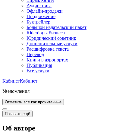
Тираж книги
Аудиокнига
Офлайн-продажи
Продвижение
Буктрейлер
Большой издательский пакет
Rideró для бизнеса
Юридический советник
Дополнительные услуги
Расшифровка текста
Перевод
Книги в аэропортах
Публикация
Все услуги
Кабинет
Кабинет
Уведомления
Отметить все как прочитанные
Показать ещё
Об авторе