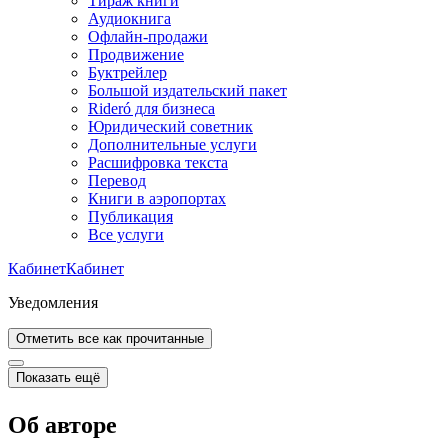
Тираж книги
Аудиокнига
Офлайн-продажи
Продвижение
Буктрейлер
Большой издательский пакет
Rideró для бизнеса
Юридический советник
Дополнительные услуги
Расшифровка текста
Перевод
Книги в аэропортах
Публикация
Все услуги
Кабинет
Кабинет
Уведомления
Отметить все как прочитанные
Показать ещё
Об авторе