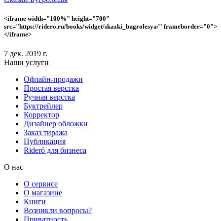
<iframe width="100%" height="700"
src="https://ridero.ru/books/widget/skazki_bugrolesya/" frameborder="0">
</iframe>
7 дек. 2019 г.
Наши услуги
Офлайн-продажи
Простая верстка
Ручная верстка
Буктрейлер
Корректор
Дизайнер обложки
Заказ тиража
Публикация
Rideró для бизнеса
О нас
О сервисе
О магазине
Книги
Возникли вопросы?
Приватность