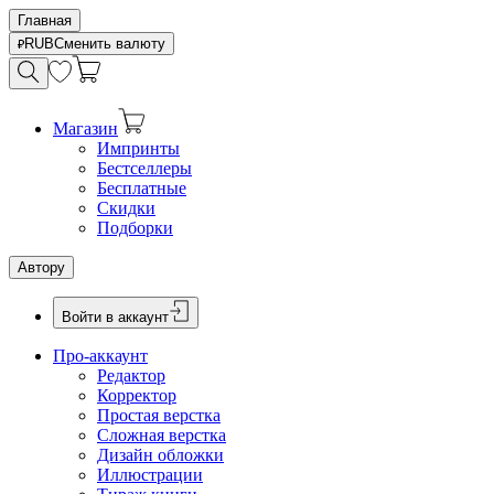
Главная
RUB
Сменить валюту
Магазин
Импринты
Бестселлеры
Бесплатные
Скидки
Подборки
Автору
Войти в аккаунт
Про-аккаунт
Редактор
Корректор
Простая верстка
Сложная верстка
Дизайн обложки
Иллюстрации