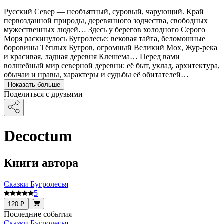
Русский Север — необъятный, суровый, чарующий. Край
первозданной природы, деревянного зодчества, свободных
мужественных людей… Здесь у берегов холодного Серого
Моря раскинулось Бугролесье: вековая тайга, беломошные
боровины Тёплых Бугров, огромный Великий Мох, Жур-река
и красивая, ладная деревня Клешема… Перед вами
волшебный мир северной деревни: её быт, уклад, архитектура,
обычаи и нравы, характеры и судьбы её обитателей…
Показать больше
Поделиться с друзьями
Decoctum
Книги автора
Сказки Бугролесья
5
120 ₽
Последние события
Сказки Бугролесья