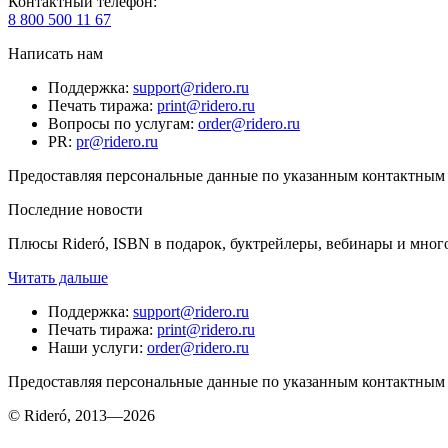
Контактный телефон
:
8 800 500 11 67
Написать нам
Поддержка
:
support@ridero.ru
Печать тиража
:
print@ridero.ru
Вопросы по услугам
:
order@ridero.ru
PR
:
pr@ridero.ru
Предоставляя персональные данные по указанным контактным д
Последние новости
Плюсы Rideró, ISBN в подарок, буктрейлеры, вебинары и мног
Читать дальше
Поддержка
:
support@ridero.ru
Печать тиража
:
print@ridero.ru
Наши услуги
:
order@ridero.ru
Предоставляя персональные данные по указанным контактным д
© Rideró, 2013—
2026