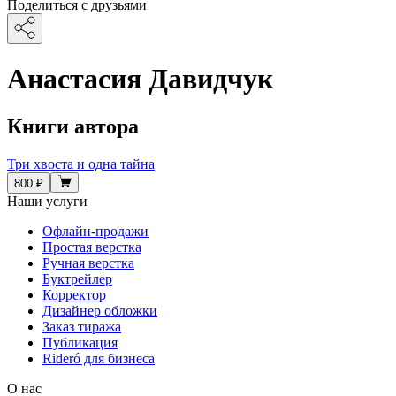
Поделиться с друзьями
Анастасия Давидчук
Книги автора
Три хвоста и одна тайна
800 ₽
Наши услуги
Офлайн-продажи
Простая верстка
Ручная верстка
Буктрейлер
Корректор
Дизайнер обложки
Заказ тиража
Публикация
Rideró для бизнеса
О нас