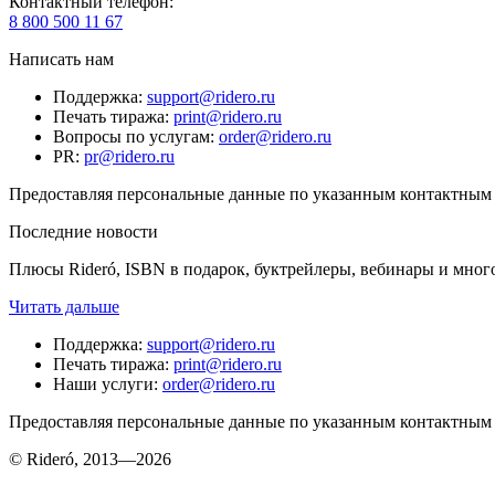
Контактный телефон
:
8 800 500 11 67
Написать нам
Поддержка
:
support@ridero.ru
Печать тиража
:
print@ridero.ru
Вопросы по услугам
:
order@ridero.ru
PR
:
pr@ridero.ru
Предоставляя персональные данные по указанным контактным д
Последние новости
Плюсы Rideró, ISBN в подарок, буктрейлеры, вебинары и мног
Читать дальше
Поддержка
:
support@ridero.ru
Печать тиража
:
print@ridero.ru
Наши услуги
:
order@ridero.ru
Предоставляя персональные данные по указанным контактным д
© Rideró, 2013—
2026