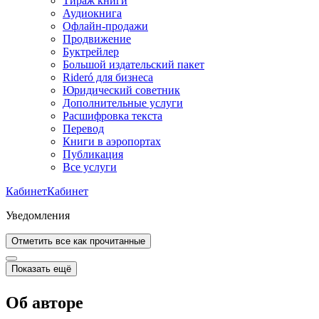
Тираж книги
Аудиокнига
Офлайн-продажи
Продвижение
Буктрейлер
Большой издательский пакет
Rideró для бизнеса
Юридический советник
Дополнительные услуги
Расшифровка текста
Перевод
Книги в аэропортах
Публикация
Все услуги
Кабинет
Кабинет
Уведомления
Отметить все как прочитанные
Показать ещё
Об авторе