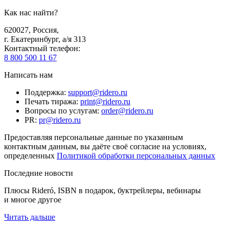
Как нас найти?
620027
,
Россия
,
г. Екатеринбург, а/я 313
Контактный телефон
:
8 800 500 11 67
Написать нам
Поддержка
:
support@ridero.ru
Печать тиража
:
print@ridero.ru
Вопросы по услугам
:
order@ridero.ru
PR
:
pr@ridero.ru
Предоставляя персональные данные по указанным
контактным данным, вы даёте своё согласие на условиях,
определенных
Политикой обработки персональных данных
Последние новости
Плюсы Rideró, ISBN в подарок, буктрейлеры, вебинары
и многое другое
Читать дальше