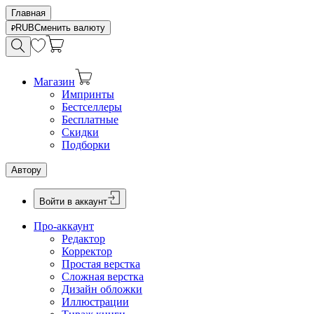
Главная
RUB
Сменить валюту
Магазин
Импринты
Бестселлеры
Бесплатные
Скидки
Подборки
Автору
Войти в аккаунт
Про-аккаунт
Редактор
Корректор
Простая верстка
Сложная верстка
Дизайн обложки
Иллюстрации