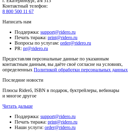
г. Екатеринбург, а/я 313
Контактный телефон
:
8 800 500 11 67
Написать нам
Поддержка
:
support@ridero.ru
Печать тиража
:
print@ridero.ru
Вопросы по услугам
:
order@ridero.ru
PR
:
pr@ridero.ru
Предоставляя персональные данные по указанным
контактным данным, вы даёте своё согласие на условиях,
определенных
Политикой обработки персональных данных
Последние новости
Плюсы Rideró, ISBN в подарок, буктрейлеры, вебинары
и многое другое
Читать дальше
Поддержка
:
support@ridero.ru
Печать тиража
:
print@ridero.ru
Наши услуги
:
order@ridero.ru