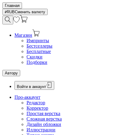
Главная
RUB
Сменить валюту
Магазин
Импринты
Бестселлеры
Бесплатные
Скидки
Подборки
Автору
Войти в аккаунт
Про-аккаунт
Редактор
Корректор
Простая верстка
Сложная верстка
Дизайн обложки
Иллюстрации