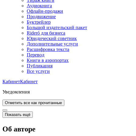
Тираж книги
Аудиокнига
Офлайн-продажи
Продвижение
Буктрейлер
Большой издательский пакет
Rideró для бизнеса
Юридический советник
Дополнительные услуги
Расшифровка текста
Перевод
Книги в аэропортах
Публикация
Все услуги
Кабинет
Кабинет
Уведомления
Отметить все как прочитанные
Показать ещё
Об авторе