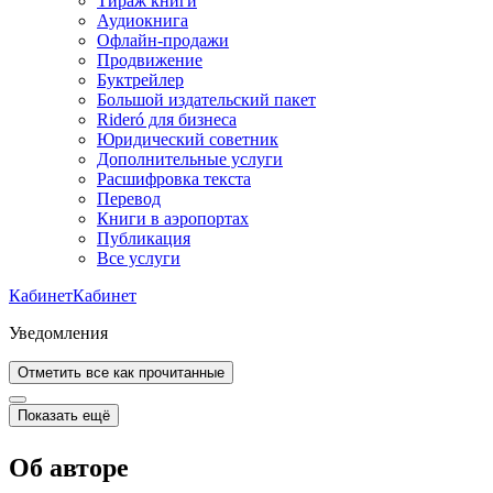
Тираж книги
Аудиокнига
Офлайн-продажи
Продвижение
Буктрейлер
Большой издательский пакет
Rideró для бизнеса
Юридический советник
Дополнительные услуги
Расшифровка текста
Перевод
Книги в аэропортах
Публикация
Все услуги
Кабинет
Кабинет
Уведомления
Отметить все как прочитанные
Показать ещё
Об авторе