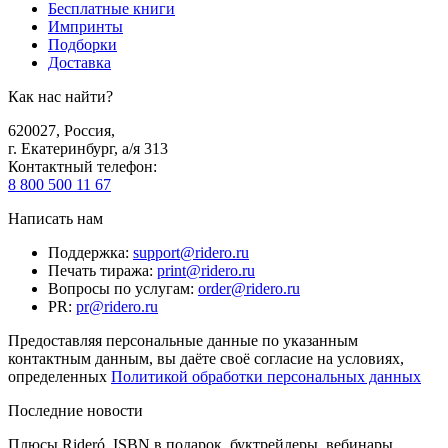
Бесплатные книги
Импринты
Подборки
Доставка
Как нас найти?
620027
,
Россия
,
г. Екатеринбург, а/я 313
Контактный телефон
:
8 800 500 11 67
Написать нам
Поддержка
:
support@ridero.ru
Печать тиража
:
print@ridero.ru
Вопросы по услугам
:
order@ridero.ru
PR
:
pr@ridero.ru
Предоставляя персональные данные по указанным
контактным данным, вы даёте своё согласие на условиях,
определенных
Политикой обработки персональных данных
Последние новости
Плюсы Rideró, ISBN в подарок, буктрейлеры, вебинары