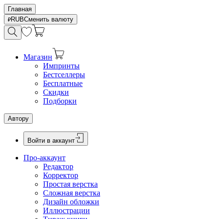
Главная
RUB
Сменить валюту
Магазин
Импринты
Бестселлеры
Бесплатные
Скидки
Подборки
Автору
Войти в аккаунт
Про-аккаунт
Редактор
Корректор
Простая верстка
Сложная верстка
Дизайн обложки
Иллюстрации